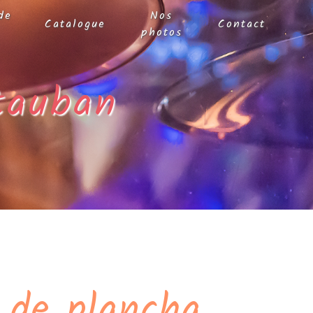
de
Nos
Catalogue
Contact
photos
tauban
 de plancha