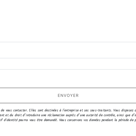
deau des cookies
tions particulières ci-dessous **
ENVOYER
e vous contacter. Elles sont destinées à l'entreprise et ses sous-traitants. Vous disposez de
ment et du droit d’introduire une réclamation auprès d’une autorité de contrôle, ainsi que d
catif d'identité pourra vous être demandé. Nous conservons vos données pendant la période de 