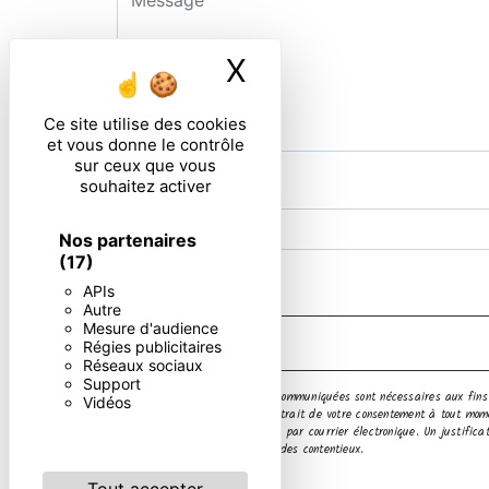
X
Masquer le ban
Ce site utilise des cookies
et vous donne le contrôle
sur ceux que vous
souhaitez activer
Combien font sept plus quatre
Nos partenaires
(17)
En cochant cette case, j'accepte les condi
APIs
Autre
Mesure d'audience
Régies publicitaires
Réseaux sociaux
Support
** Les données personnelles communiquées sont nécessaires aux fins d
Vidéos
limitation, d’opposition, de retrait de votre consentement à tout mo
ces droits par voie postale ou par courrier électronique. Un justifi
fins probatoire et de gestion des contentieux.