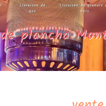
e
Livraison de
Livraison de granulé 
gaz
bois
 de plancha Mon
vente