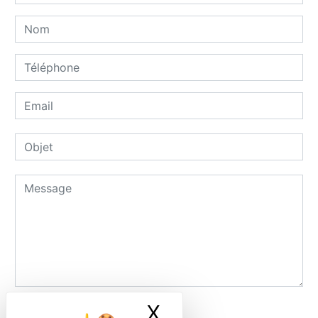
X
Masquer le ban
Combien font six plus quatre