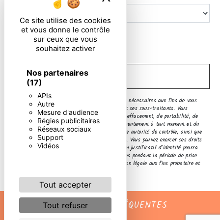
Ce site utilise des cookies
et vous donne le contrôle
En cochant cette case, j'accepte les conditions
sur ceux que vous
particulières ci-dessous **
souhaitez activer
Nos partenaires
ENVOYER
(17)
APIs
** Les données personnelles communiquées sont nécessaires aux fins de vous
Autre
contacter. Elles sont destinées à l'entreprise et ses sous-traitants. Vous
Mesure d'audience
disposez de droits d’accès, de rectification, d’effacement, de portabilité, de
Régies publicitaires
limitation, d’opposition, de retrait de votre consentement à tout moment et du
Réseaux sociaux
droit d’introduire une réclamation auprès d’une autorité de contrôle, ainsi que
Support
d’organiser le sort de vos données post-mortem. Vous pouvez exercer ces droits
Vidéos
par voie postale ou par courrier électronique. Un justificatif d'identité pourra
vous être demandé. Nous conservons vos données pendant la période de prise
de contact puis pendant la durée de prescription légale aux fins probatoire et
de gestion des contentieux.
Tout accepter
RECHERCHES FRÉQUENTES
Tout refuser