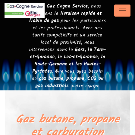
Panneau de gestion des cookies
Chez
Gaz Cogne Service
, nous
assurons la
livraison rapide et
fiable de gaz
pour les particuliers
et les professionnels. Avec des
tarifs compétitifs et un service
local de proximité, nous
intervenons dans le
Gers, le Tarn-
et-Garonne, le Lot-et-Garonne, la
Haute-Garonne et les Hautes-
Pyrénées
. Que vous ayez besoin
de
gaz butane, propane, CO2 ou
gaz industriels
, notre équipe
garantit une livraison sécurisée,
ponctuelle et adaptée à vos
besoins.
Gaz butane, propane
et carburation