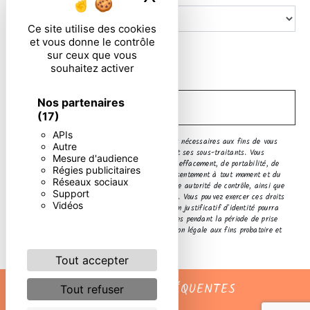
Ce site utilise des cookies
et vous donne le contrôle
En cochant cette case, j'accepte les conditions
sur ceux que vous
particulières ci-dessous **
souhaitez activer
Nos partenaires
ENVOYER
(17)
APIs
** Les données personnelles communiquées sont nécessaires aux fins de vous
Autre
contacter. Elles sont destinées à l'entreprise et ses sous-traitants. Vous
Mesure d'audience
disposez de droits d’accès, de rectification, d’effacement, de portabilité, de
Régies publicitaires
limitation, d’opposition, de retrait de votre consentement à tout moment et du
Réseaux sociaux
droit d’introduire une réclamation auprès d’une autorité de contrôle, ainsi que
Support
d’organiser le sort de vos données post-mortem. Vous pouvez exercer ces droits
Vidéos
par voie postale ou par courrier électronique. Un justificatif d'identité pourra
vous être demandé. Nous conservons vos données pendant la période de prise
de contact puis pendant la durée de prescription légale aux fins probatoire et
de gestion des contentieux.
Tout accepter
RECHERCHES FRÉQUENTES
Tout refuser