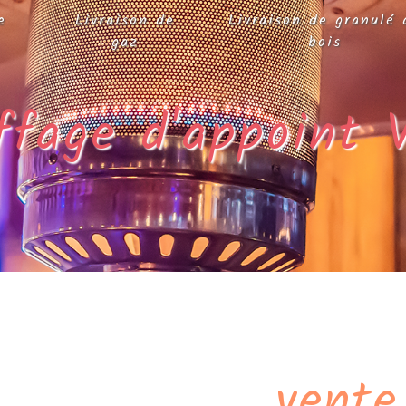
e
Livraison de
Livraison de granulé 
gaz
bois
ffage d'appoint 
vente