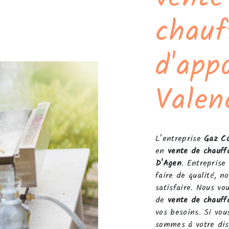
chauf
d'app
Valen
L’entreprise
Gaz Co
en
vente de chauff
D'Agen
. Entreprise
faire de qualité, n
satisfaire. Nous vo
de
vente de chauff
vos besoins. Si vo
sommes à votre dis