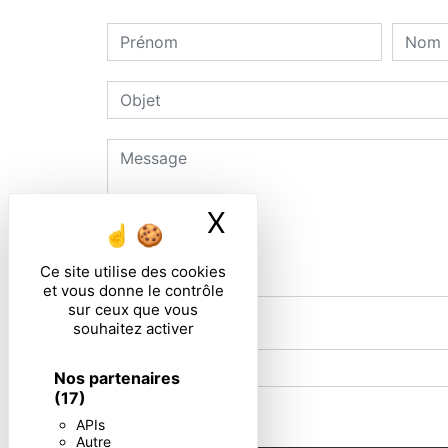
X
Masquer le ban
Ce site utilise des cookies
et vous donne le contrôle
sur ceux que vous
souhaitez activer
Combien font sept plus quatre
Nos partenaires
(17)
En cochant cette case, j'accepte les condi
APIs
Autre