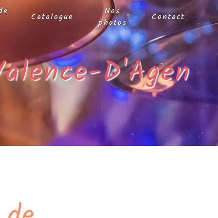
de
Nos
Catalogue
Contact
photos
Valence-D'Agen
 de